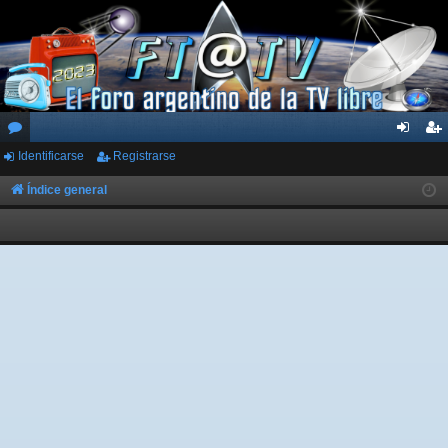
Identificarse
Registrarse
or
de
eg
os
nti
ist
Índice general
fic
ra
ar
rs
se
e