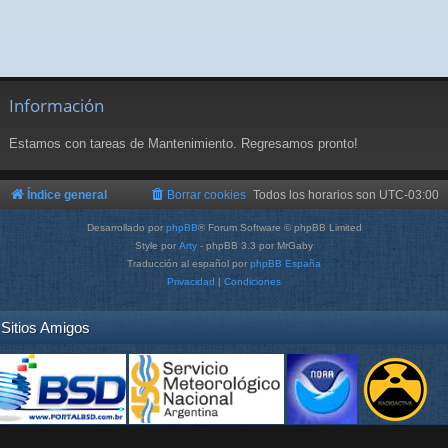
Información
Estamos con tareas de Mantenimiento. Regresamos pronto!
Índice general
Borrar cookies
Todos los horarios son
UTC-03:00
Desarrollado por
phpBB
® Forum Software © phpBB Limited
Style por
Arty
- phpBB 3.3 por MrGaby
Traducción al español por
phpBB España
Privacidad
|
Condiciones
Sitios Amigos