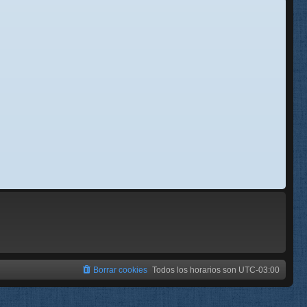
se
e
Borrar cookies
Todos los horarios son
UTC-03:00