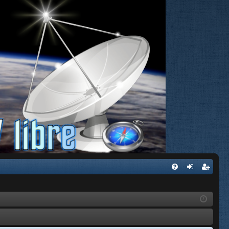
FA
de
eg
Q
nti
ist
fic
ra
ar
rs