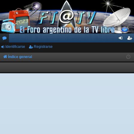
Identificarse
Registrarse
or
de
eg
os
nti
ist
Índice general
fic
ra
ar
rs
se
e