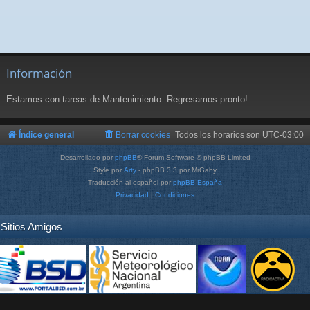
Información
Estamos con tareas de Mantenimiento. Regresamos pronto!
Índice general
Borrar cookies
Todos los horarios son
UTC-03:00
Desarrollado por
phpBB
® Forum Software © phpBB Limited
Style por
Arty
- phpBB 3.3 por MrGaby
Traducción al español por
phpBB España
Privacidad
|
Condiciones
Sitios Amigos