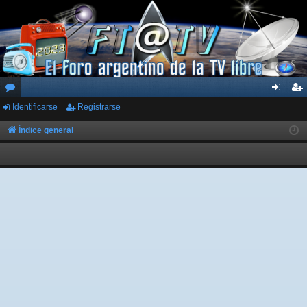
Identificarse
Registrarse
or
de
eg
os
nti
ist
Índice general
fic
ra
ar
rs
se
e