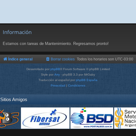
Información
Estamos con tareas de Mantenimiento. Regresamos pronto!
Índice general
Borrar cookies
Todos los horarios son
UTC-03:00
Desarrollado por
phpBB
® Forum Software © phpBB Limited
Style por
Arty
- phpBB 3.3 por MrGaby
Traducción al español por
phpBB España
Privacidad
|
Condiciones
Sitios Amigos