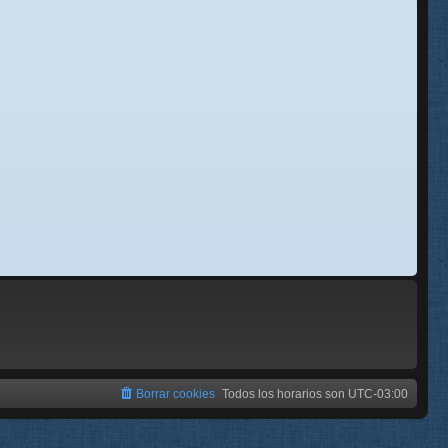
se
e
Borrar cookies
Todos los horarios son
UTC-03:00