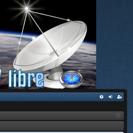
FA
de
eg
Q
nti
ist
fic
ra
ar
rs