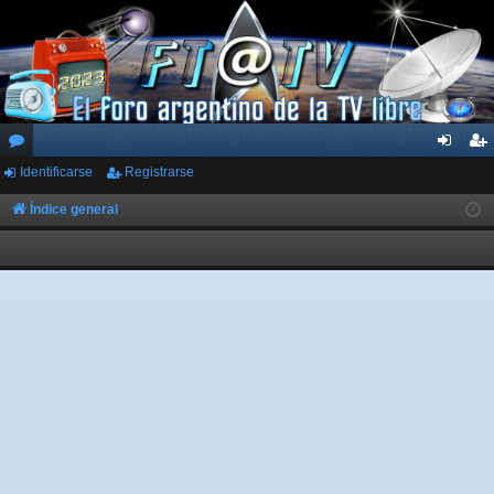
Identificarse
Registrarse
or
de
eg
os
nti
ist
Índice general
fic
ra
ar
rs
se
e