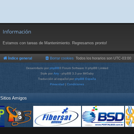
Información
Estamos con tareas de Mantenimiento. Regresamos pronto!
Índice general
Borrar cookies
Todos los horarios son
UTC-03:00
Desarrollado por
phpBB
® Forum Software © phpBB Limited
Style por
Arty
- phpBB 3.3 por MrGaby
Traducción al español por
phpBB España
Privacidad
|
Condiciones
Sitios Amigos