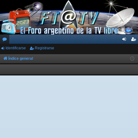
Identificarse
Registrarse
or
de
eg
os
nti
ist
Índice general
fic
ra
ar
rs
se
e