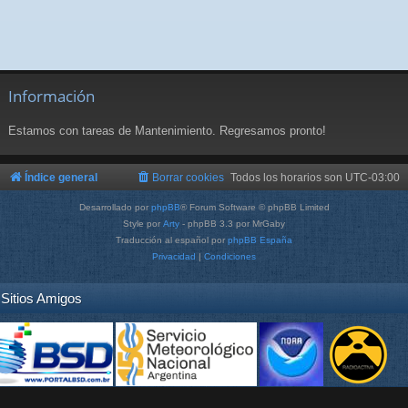
Información
Estamos con tareas de Mantenimiento. Regresamos pronto!
Índice general
Borrar cookies
Todos los horarios son
UTC-03:00
Desarrollado por
phpBB
® Forum Software © phpBB Limited
Style por
Arty
- phpBB 3.3 por MrGaby
Traducción al español por
phpBB España
Privacidad
|
Condiciones
Sitios Amigos