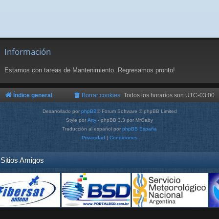
Información
Estamos con tareas de Mantenimiento. Regresamos pronto!
Índice general
Borrar cookies
Todos los horarios son
UTC-03:00
Desarrollado por
phpBB
® Forum Software © phpBB Limited
Style por
Arty
- phpBB 3.3 por MrGaby
Traducción al español por
phpBB España
Privacidad
|
Condiciones
Sitios Amigos