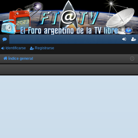
Identificarse
Registrarse
or
de
eg
os
nti
ist
Índice general
fic
ra
ar
rs
se
e