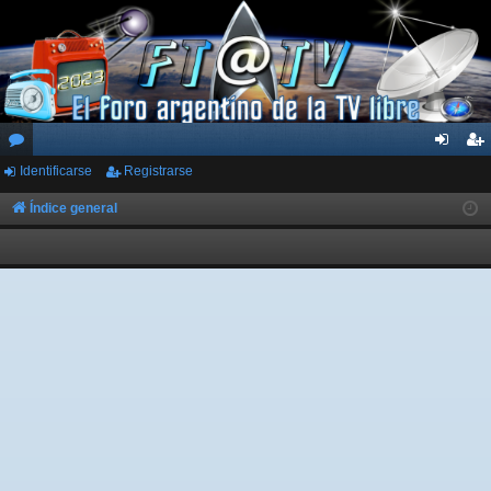
Identificarse
Registrarse
or
de
eg
os
nti
ist
Índice general
fic
ra
ar
rs
se
e