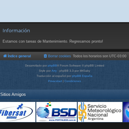
Información
Estamos con tareas de Mantenimiento. Regresamos pronto!
Índice general
Borrar cookies
Todos los horarios son
UTC-03:00
Desarrollado por
phpBB
® Forum Software © phpBB Limited
Style por
Arty
- phpBB 3.3 por MrGaby
Traducción al español por
phpBB España
Privacidad
|
Condiciones
Sitios Amigos