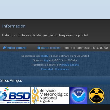
Información
Estamos con tareas de Mantenimiento. Regresamos pronto!
Índice general
Borrar cookies
Todos los horarios son
UTC-03:00
Desarrollado por
phpBB
® Forum Software © phpBB Limited
Style por
Arty
- phpBB 3.3 por MrGaby
Traducción al español por
phpBB España
Privacidad
|
Condiciones
Sitios Amigos