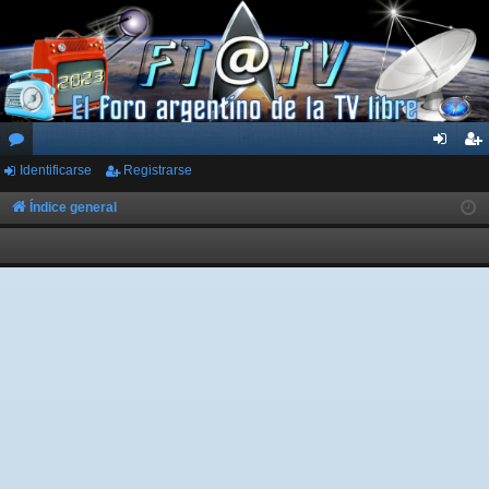
Identificarse
Registrarse
or
de
eg
os
nti
ist
Índice general
fic
ra
ar
rs
se
e