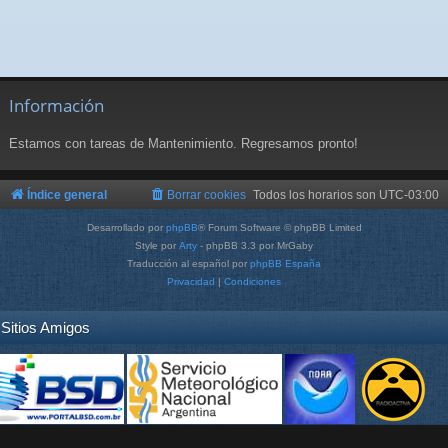
Información
Estamos con tareas de Mantenimiento. Regresamos pronto!
Índice general
Borrar cookies
Todos los horarios son
UTC-03:00
Desarrollado por
phpBB
® Forum Software © phpBB Limited
Style por
Arty
- phpBB 3.3 por MrGaby
Traducción al español por
phpBB España
Privacidad
|
Condiciones
Sitios Amigos