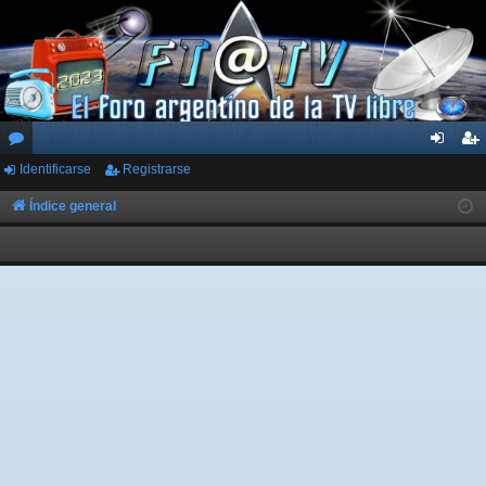
Identificarse
Registrarse
or
de
eg
os
nti
ist
Índice general
fic
ra
ar
rs
se
e