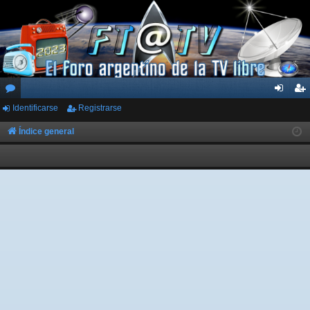
Identificarse
Registrarse
or
de
eg
os
nti
ist
Índice general
fic
ra
ar
rs
se
e