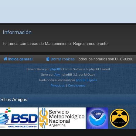
Información
Estamos con tareas de Mantenimiento. Regresamos pronto!
Índice general
Borrar cookies
Todos los horarios son
UTC-03:00
Desarrollado por
phpBB
® Forum Software © phpBB Limited
Style por
Arty
- phpBB 3.3 por MrGaby
Traducción al español por
phpBB España
Privacidad
|
Condiciones
Sitios Amigos