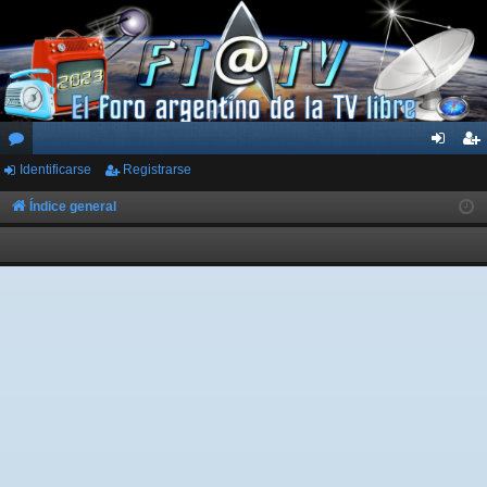
Identificarse
Registrarse
or
de
eg
os
nti
ist
Índice general
fic
ra
ar
rs
se
e