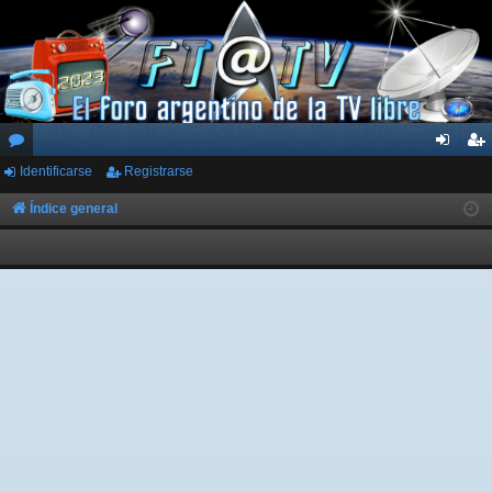
Identificarse
Registrarse
or
de
eg
os
nti
ist
Índice general
fic
ra
ar
rs
se
e