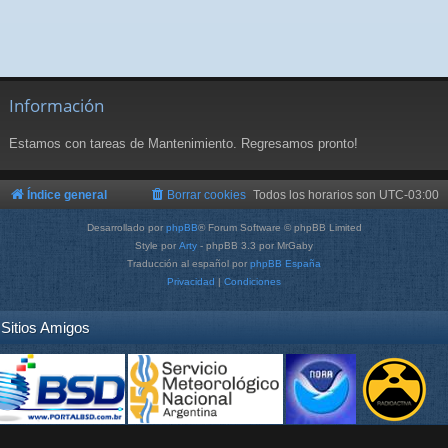
Información
Estamos con tareas de Mantenimiento. Regresamos pronto!
Índice general
Borrar cookies
Todos los horarios son
UTC-03:00
Desarrollado por
phpBB
® Forum Software © phpBB Limited
Style por
Arty
- phpBB 3.3 por MrGaby
Traducción al español por
phpBB España
Privacidad
|
Condiciones
Sitios Amigos