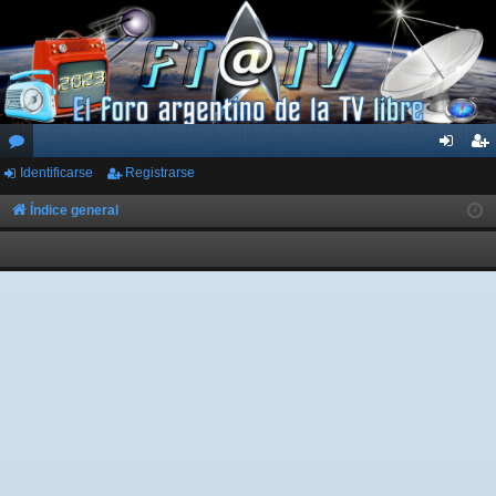
Identificarse
Registrarse
or
de
eg
os
nti
ist
Índice general
fic
ra
ar
rs
se
e