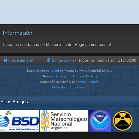
Información
Estamos con tareas de Mantenimiento. Regresamos pronto!
Índice general
Borrar cookies
Todos los horarios son
UTC-03:00
Desarrollado por
phpBB
® Forum Software © phpBB Limited
Style por
Arty
- phpBB 3.3 por MrGaby
Traducción al español por
phpBB España
Privacidad
|
Condiciones
Sitios Amigos