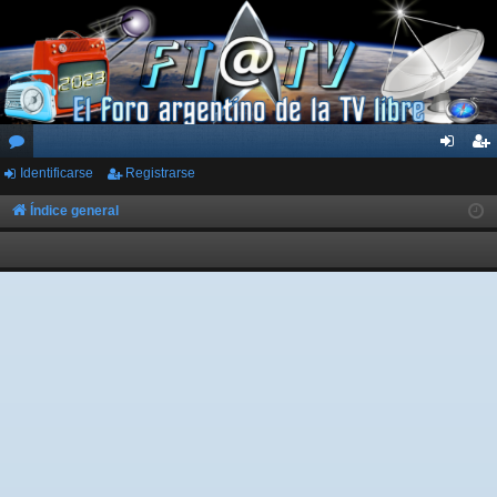
Identificarse
Registrarse
or
de
eg
os
nti
ist
Índice general
fic
ra
ar
rs
se
e