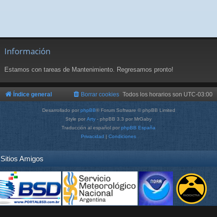
Información
Estamos con tareas de Mantenimiento. Regresamos pronto!
Índice general
Borrar cookies
Todos los horarios son
UTC-03:00
Desarrollado por
phpBB
® Forum Software © phpBB Limited
Style por
Arty
- phpBB 3.3 por MrGaby
Traducción al español por
phpBB España
Privacidad
|
Condiciones
Sitios Amigos