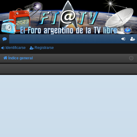
Identificarse
Registrarse
or
de
eg
os
nti
ist
Índice general
fic
ra
ar
rs
se
e