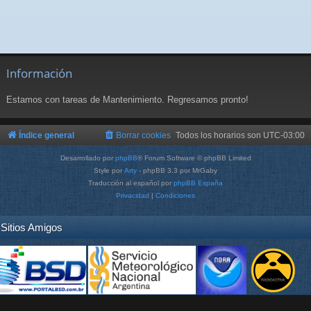
Información
Estamos con tareas de Mantenimiento. Regresamos pronto!
Índice general
Borrar cookies
Todos los horarios son
UTC-03:00
Desarrollado por
phpBB
® Forum Software © phpBB Limited
Style por
Arty
- phpBB 3.3 por MrGaby
Traducción al español por
phpBB España
Privacidad
|
Condiciones
Sitios Amigos