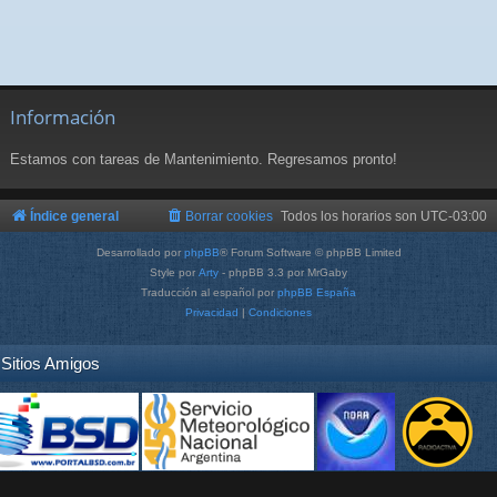
Información
Estamos con tareas de Mantenimiento. Regresamos pronto!
Índice general
Borrar cookies
Todos los horarios son
UTC-03:00
Desarrollado por
phpBB
® Forum Software © phpBB Limited
Style por
Arty
- phpBB 3.3 por MrGaby
Traducción al español por
phpBB España
Privacidad
|
Condiciones
Sitios Amigos