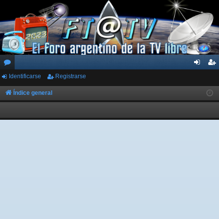
Identificarse
Registrarse
or
de
eg
os
nti
ist
Índice general
fic
ra
ar
rs
se
e