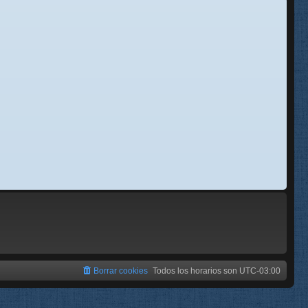
se
e
Borrar cookies
Todos los horarios son
UTC-03:00