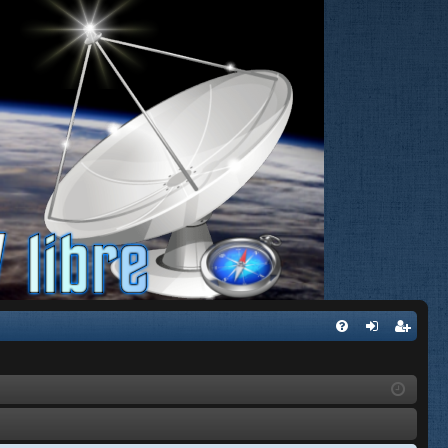
FA
de
eg
Q
nti
ist
fic
ra
ar
rs