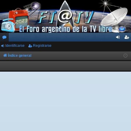
Identificarse
Registrarse
or
de
eg
os
nti
ist
Índice general
fic
ra
ar
rs
se
e