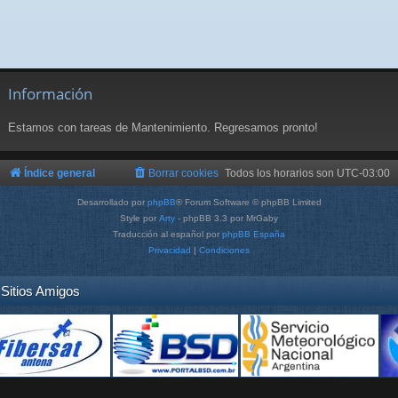
Información
Estamos con tareas de Mantenimiento. Regresamos pronto!
Índice general
Borrar cookies
Todos los horarios son
UTC-03:00
Desarrollado por
phpBB
® Forum Software © phpBB Limited
Style por
Arty
- phpBB 3.3 por MrGaby
Traducción al español por
phpBB España
Privacidad
|
Condiciones
Sitios Amigos