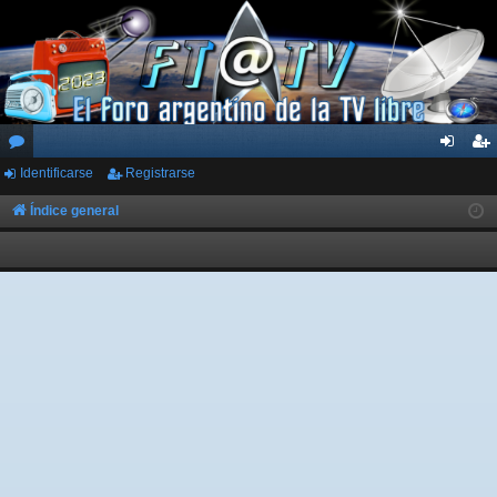
Identificarse
Registrarse
or
de
eg
os
nti
ist
Índice general
fic
ra
ar
rs
se
e