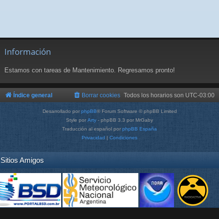
Información
Estamos con tareas de Mantenimiento. Regresamos pronto!
Índice general
Borrar cookies
Todos los horarios son
UTC-03:00
Desarrollado por
phpBB
® Forum Software © phpBB Limited
Style por
Arty
- phpBB 3.3 por MrGaby
Traducción al español por
phpBB España
Privacidad
|
Condiciones
Sitios Amigos