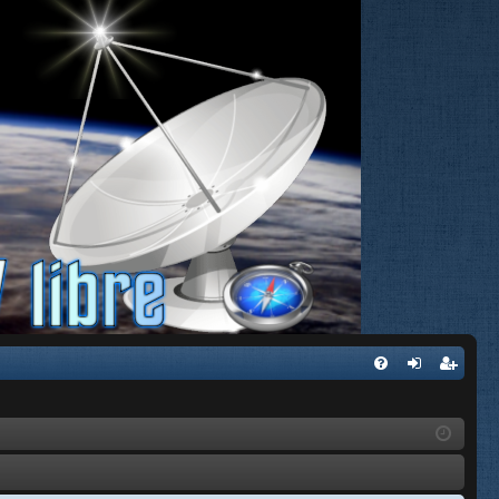
FA
de
eg
Q
nti
ist
fic
ra
ar
rs