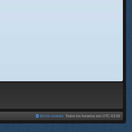
se
e
Borrar cookies
Todos los horarios son
UTC-03:00