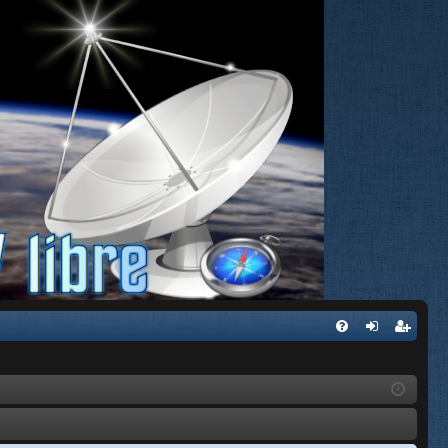
FA
de
eg
Q
nti
ist
fic
ra
ar
rs