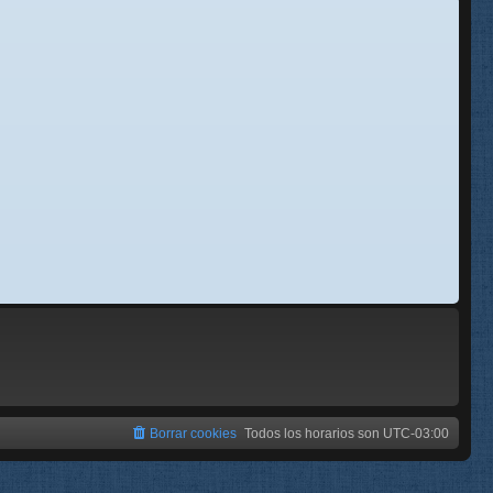
se
e
Borrar cookies
Todos los horarios son
UTC-03:00