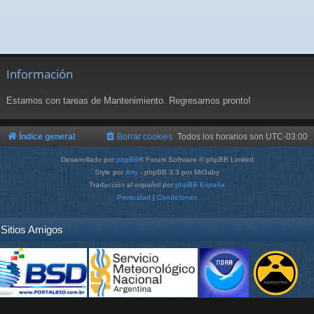
Información
Estamos con tareas de Mantenimiento. Regresamos pronto!
Índice general
Borrar cookies
Todos los horarios son
UTC-03:00
Desarrollado por
phpBB
® Forum Software © phpBB Limited
Style por
Arty
- phpBB 3.3 por MrGaby
Traducción al español por
phpBB España
Privacidad
|
Condiciones
Sitios Amigos