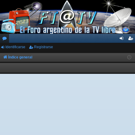
Identificarse
Registrarse
or
de
eg
os
nti
ist
Índice general
fic
ra
ar
rs
se
e