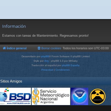
Información
Estamos con tareas de Mantenimiento. Regresamos pronto!
Índice general
Borrar cookies
Todos los horarios son
UTC-03:00
Desarrollado por
phpBB
® Forum Software © phpBB Limited
Style por
Arty
- phpBB 3.3 por MrGaby
Traducción al español por
phpBB España
Privacidad
|
Condiciones
Sitios Amigos