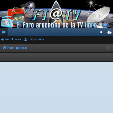
Identificarse
Registrarse
or
de
eg
os
nti
ist
Índice general
fic
ra
ar
rs
se
e