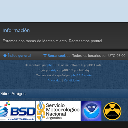
Información
Estamos con tareas de Mantenimiento. Regresamos pronto!
Índice general
Borrar cookies
Todos los horarios son
UTC-03:00
Desarrollado por
phpBB
® Forum Software © phpBB Limited
Style por
Arty
- phpBB 3.3 por MrGaby
Traducción al español por
phpBB España
Privacidad
|
Condiciones
Sitios Amigos