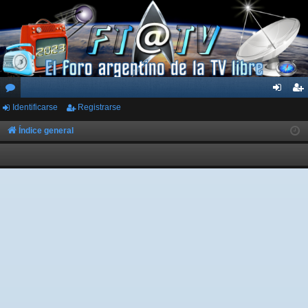
Identificarse
Registrarse
or
de
eg
os
nti
ist
Índice general
fic
ra
ar
rs
se
e