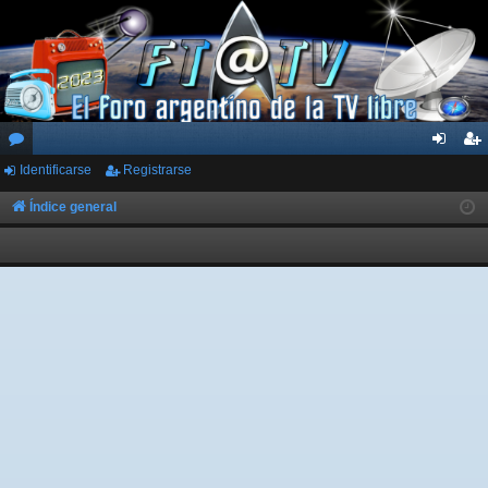
Identificarse
Registrarse
or
de
eg
os
nti
ist
Índice general
fic
ra
ar
rs
se
e