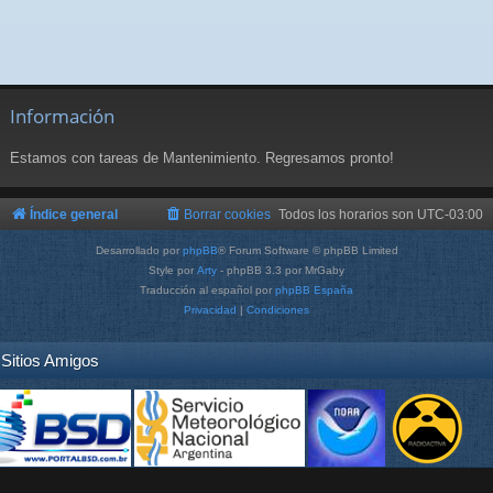
Información
Estamos con tareas de Mantenimiento. Regresamos pronto!
Índice general
Borrar cookies
Todos los horarios son
UTC-03:00
Desarrollado por
phpBB
® Forum Software © phpBB Limited
Style por
Arty
- phpBB 3.3 por MrGaby
Traducción al español por
phpBB España
Privacidad
|
Condiciones
Sitios Amigos