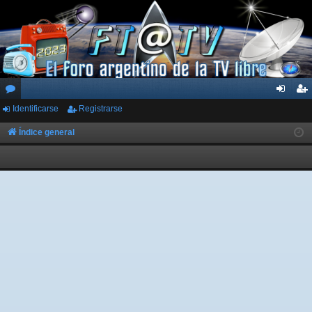
Identificarse
Registrarse
or
de
eg
os
nti
ist
Índice general
fic
ra
ar
rs
se
e