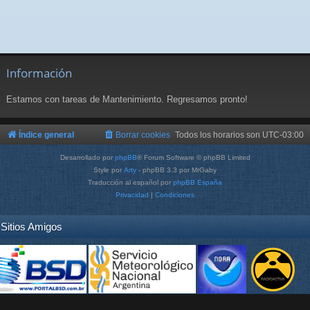
Información
Estamos con tareas de Mantenimiento. Regresamos pronto!
Índice general
Borrar cookies
Todos los horarios son
UTC-03:00
Desarrollado por
phpBB
® Forum Software © phpBB Limited
Style por
Arty
- phpBB 3.3 por MrGaby
Traducción al español por
phpBB España
Privacidad
|
Condiciones
Sitios Amigos