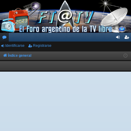
Identificarse
Registrarse
or
de
eg
os
nti
ist
Índice general
fic
ra
ar
rs
se
e