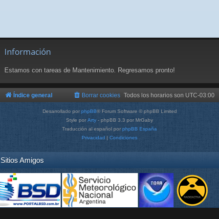
Información
Estamos con tareas de Mantenimiento. Regresamos pronto!
Índice general
Borrar cookies
Todos los horarios son
UTC-03:00
Desarrollado por
phpBB
® Forum Software © phpBB Limited
Style por
Arty
- phpBB 3.3 por MrGaby
Traducción al español por
phpBB España
Privacidad
|
Condiciones
Sitios Amigos