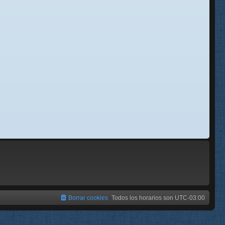
se
e
Borrar cookies
Todos los horarios son
UTC-03:00