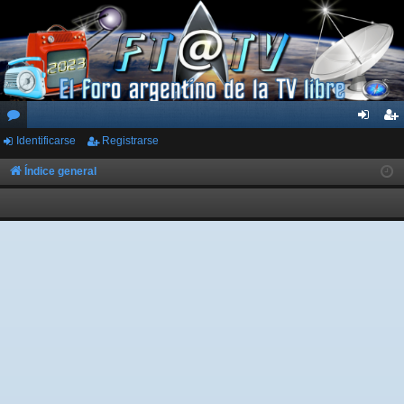
Identificarse
Registrarse
or
de
eg
os
nti
ist
Índice general
fic
ra
ar
rs
se
e