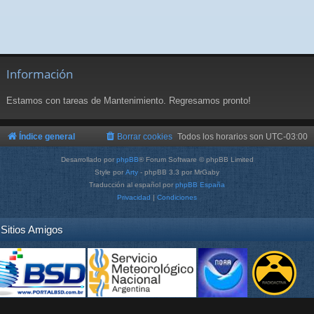
Información
Estamos con tareas de Mantenimiento. Regresamos pronto!
Índice general
Borrar cookies
Todos los horarios son
UTC-03:00
Desarrollado por
phpBB
® Forum Software © phpBB Limited
Style por
Arty
- phpBB 3.3 por MrGaby
Traducción al español por
phpBB España
Privacidad
|
Condiciones
Sitios Amigos