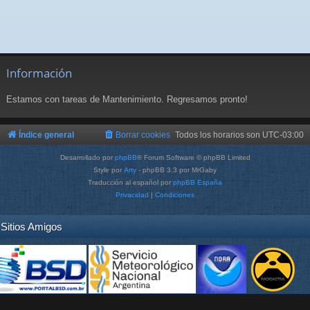
Información
Estamos con tareas de Mantenimiento. Regresamos pronto!
Índice general
Borrar cookies
Todos los horarios son
UTC-03:00
Desarrollado por
phpBB
® Forum Software © phpBB Limited
Style por
Arty
- phpBB 3.3 por MrGaby
Traducción al español por
phpBB España
Privacidad
|
Condiciones
Sitios Amigos