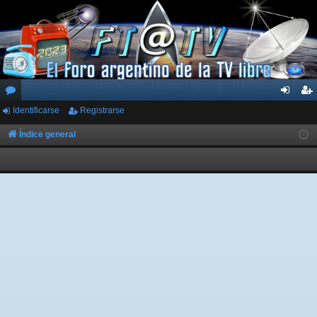
Identificarse
Registrarse
or
de
eg
os
nti
ist
Índice general
fic
ra
ar
rs
se
e