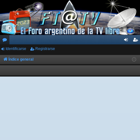
Identificarse
Registrarse
or
de
eg
os
nti
ist
Índice general
fic
ra
ar
rs
se
e