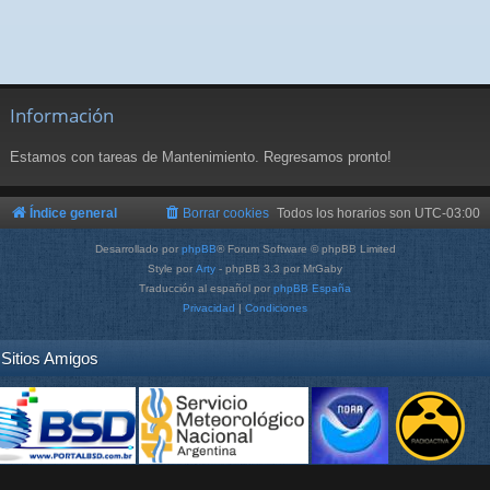
Información
Estamos con tareas de Mantenimiento. Regresamos pronto!
Índice general
Borrar cookies
Todos los horarios son
UTC-03:00
Desarrollado por
phpBB
® Forum Software © phpBB Limited
Style por
Arty
- phpBB 3.3 por MrGaby
Traducción al español por
phpBB España
Privacidad
|
Condiciones
Sitios Amigos