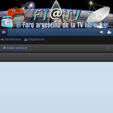
Identificarse
Registrarse
or
de
eg
os
nti
ist
Índice general
fic
ra
ar
rs
se
e