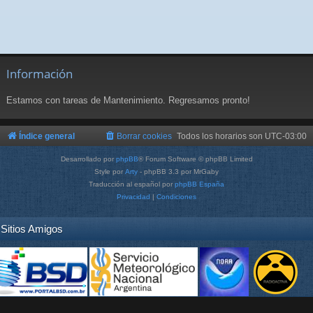
Información
Estamos con tareas de Mantenimiento. Regresamos pronto!
Índice general
Borrar cookies
Todos los horarios son
UTC-03:00
Desarrollado por
phpBB
® Forum Software © phpBB Limited
Style por
Arty
- phpBB 3.3 por MrGaby
Traducción al español por
phpBB España
Privacidad
|
Condiciones
Sitios Amigos