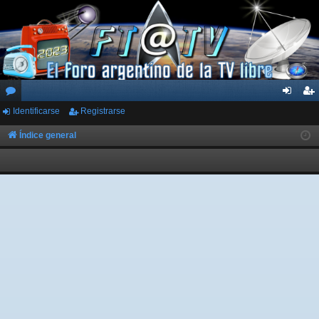
Identificarse
Registrarse
or
de
eg
os
nti
ist
Índice general
fic
ra
ar
rs
se
e