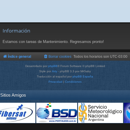
Información
Estamos con tareas de Mantenimiento. Regresamos pronto!
Índice general
Borrar cookies
Todos los horarios son
UTC-03:00
Desarrollado por
phpBB
® Forum Software © phpBB Limited
Style por
Arty
- phpBB 3.3 por MrGaby
Traducción al español por
phpBB España
Privacidad
|
Condiciones
Sitios Amigos