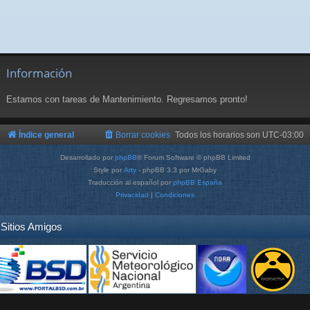
Información
Estamos con tareas de Mantenimiento. Regresamos pronto!
Índice general
Borrar cookies
Todos los horarios son
UTC-03:00
Desarrollado por
phpBB
® Forum Software © phpBB Limited
Style por
Arty
- phpBB 3.3 por MrGaby
Traducción al español por
phpBB España
Privacidad
|
Condiciones
Sitios Amigos