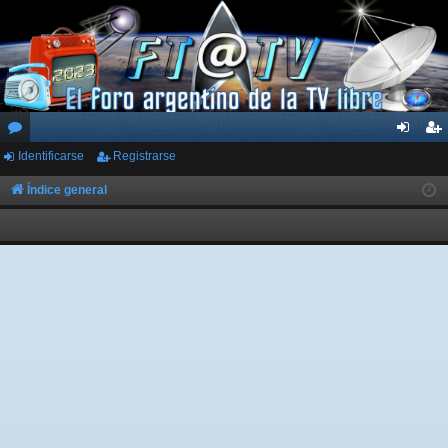
Identificarse
Registrarse
or
de
eg
os
nti
ist
Índice general
fic
ra
ar
rs
se
e