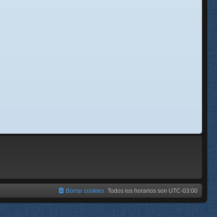
se
e
Borrar cookies
Todos los horarios son
UTC-03:00