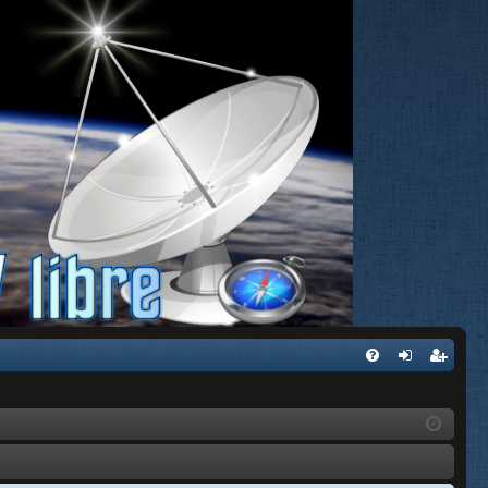
FA
de
eg
Q
nti
ist
fic
ra
ar
rs