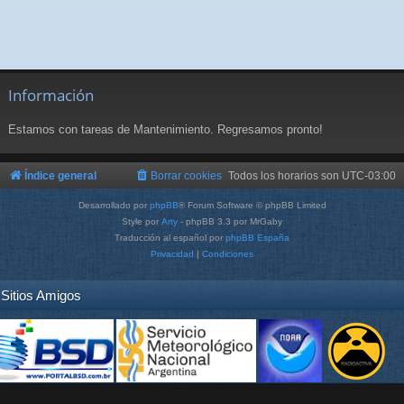
Información
Estamos con tareas de Mantenimiento. Regresamos pronto!
Índice general
Borrar cookies
Todos los horarios son
UTC-03:00
Desarrollado por
phpBB
® Forum Software © phpBB Limited
Style por
Arty
- phpBB 3.3 por MrGaby
Traducción al español por
phpBB España
Privacidad
|
Condiciones
Sitios Amigos