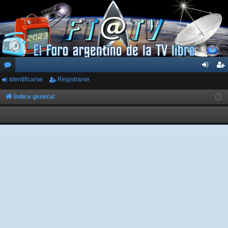
Identificarse
Registrarse
or
de
eg
os
nti
ist
Índice general
fic
ra
ar
rs
se
e