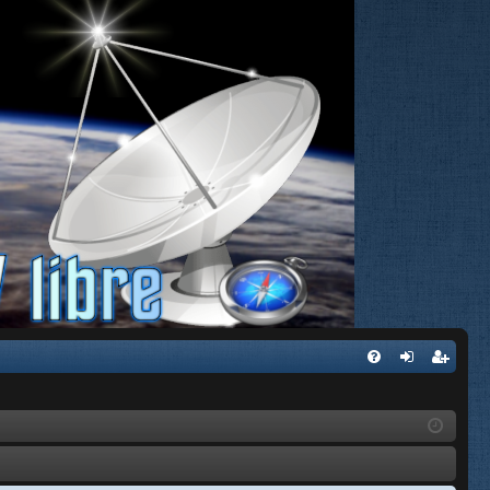
FA
de
eg
Q
nti
ist
fic
ra
ar
rs