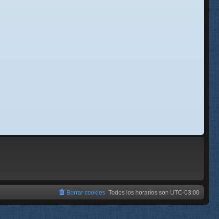
se
e
Borrar cookies
Todos los horarios son
UTC-03:00