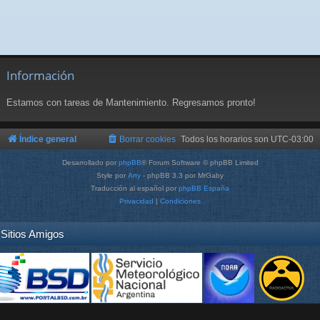
Información
Estamos con tareas de Mantenimiento. Regresamos pronto!
Índice general
Borrar cookies
Todos los horarios son
UTC-03:00
Desarrollado por
phpBB
® Forum Software © phpBB Limited
Style por
Arty
- phpBB 3.3 por MrGaby
Traducción al español por
phpBB España
Privacidad
|
Condiciones
Sitios Amigos