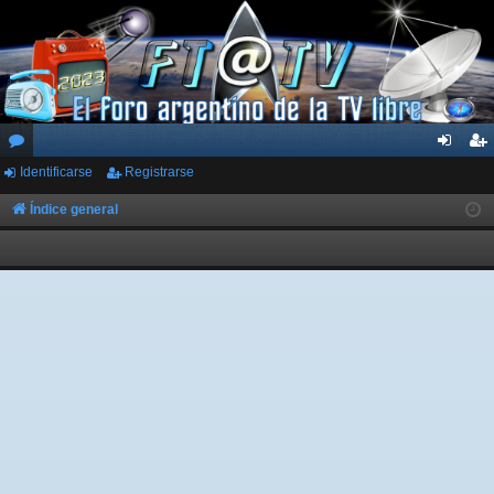
Identificarse
Registrarse
or
de
eg
os
nti
ist
Índice general
fic
ra
ar
rs
se
e