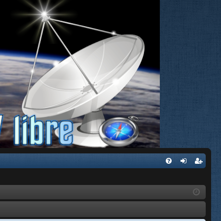
FA
de
eg
Q
nti
ist
fic
ra
ar
rs