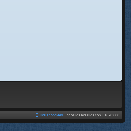
se
e
Borrar cookies
Todos los horarios son
UTC-03:00