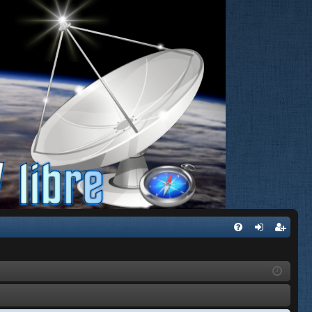
FA
de
eg
Q
nti
ist
fic
ra
ar
rs