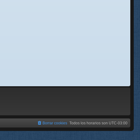
se
e
Borrar cookies
Todos los horarios son
UTC-03:00