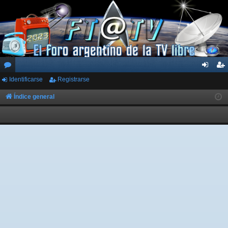
Identificarse
Registrarse
or
de
eg
os
nti
ist
Índice general
fic
ra
ar
rs
se
e