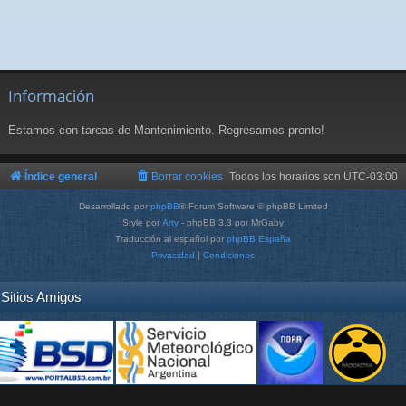
Información
Estamos con tareas de Mantenimiento. Regresamos pronto!
Índice general
Borrar cookies
Todos los horarios son
UTC-03:00
Desarrollado por
phpBB
® Forum Software © phpBB Limited
Style por
Arty
- phpBB 3.3 por MrGaby
Traducción al español por
phpBB España
Privacidad
|
Condiciones
Sitios Amigos