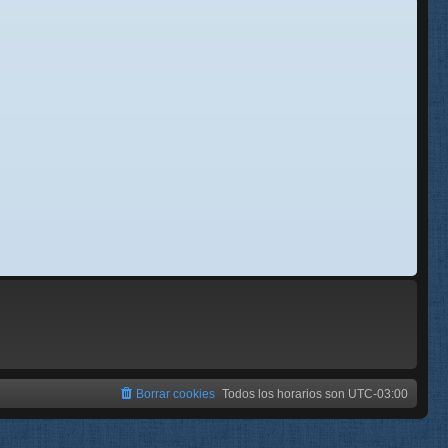
se
e
Borrar cookies
Todos los horarios son
UTC-03:00