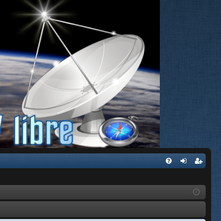
FA
de
eg
Q
nti
ist
fic
ra
ar
rs