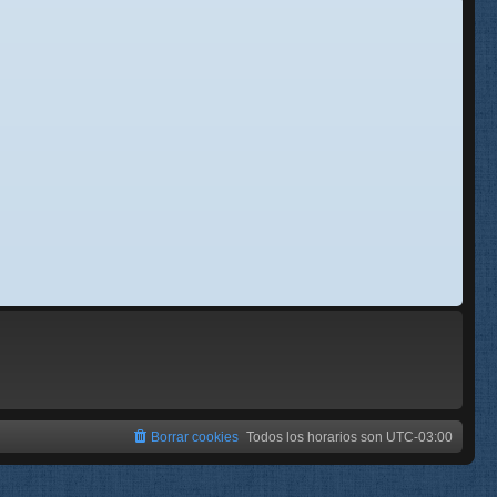
se
e
Borrar cookies
Todos los horarios son
UTC-03:00