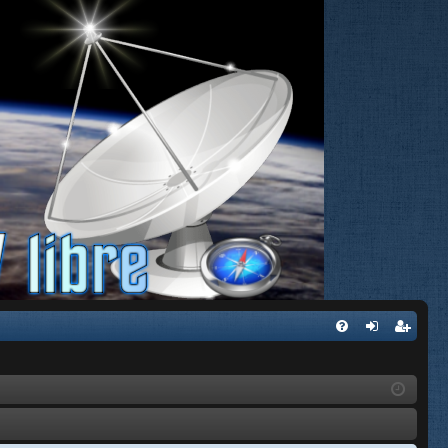
FA
de
eg
Q
nti
ist
fic
ra
ar
rs