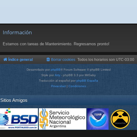
Información
Estamos con tareas de Mantenimiento. Regresamos pronto!
Índice general
Borrar cookies
Todos los horarios son
UTC-03:00
Desarrollado por
phpBB
® Forum Software © phpBB Limited
Style por
Arty
- phpBB 3.3 por MrGaby
Traducción al español por
phpBB España
Privacidad
|
Condiciones
Sitios Amigos