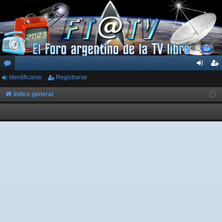
Identificarse
Registrarse
or
de
eg
os
nti
ist
Índice general
fic
ra
ar
rs
se
e