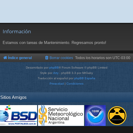
Información
Estamos con tareas de Mantenimiento. Regresamos pronto!
Índice general
Borrar cookies
Todos los horarios son
UTC-03:00
Desarrollado por
phpBB
® Forum Software © phpBB Limited
Style por
Arty
- phpBB 3.3 por MrGaby
Traducción al español por
phpBB España
Privacidad
|
Condiciones
Sitios Amigos