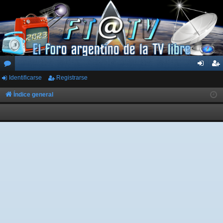
Identificarse
Registrarse
or
de
eg
os
nti
ist
Índice general
fic
ra
ar
rs
se
e