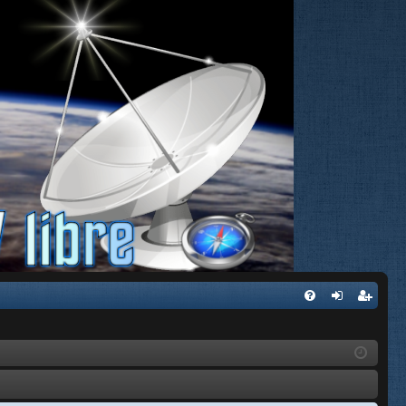
FA
de
eg
Q
nti
ist
fic
ra
ar
rs