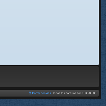
se
e
Borrar cookies
Todos los horarios son
UTC-03:00