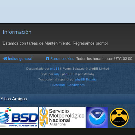
Información
Estamos con tareas de Mantenimiento. Regresamos pronto!
Índice general
Borrar cookies
Todos los horarios son
UTC-03:00
Desarrollado por
phpBB
® Forum Software © phpBB Limited
Style por
Arty
- phpBB 3.3 por MrGaby
Traducción al español por
phpBB España
Privacidad
|
Condiciones
Sitios Amigos