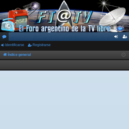
Identificarse
Registrarse
or
de
eg
os
nti
ist
Índice general
fic
ra
ar
rs
se
e