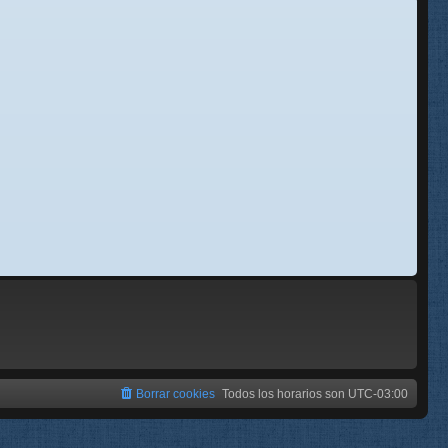
se
e
Borrar cookies
Todos los horarios son
UTC-03:00