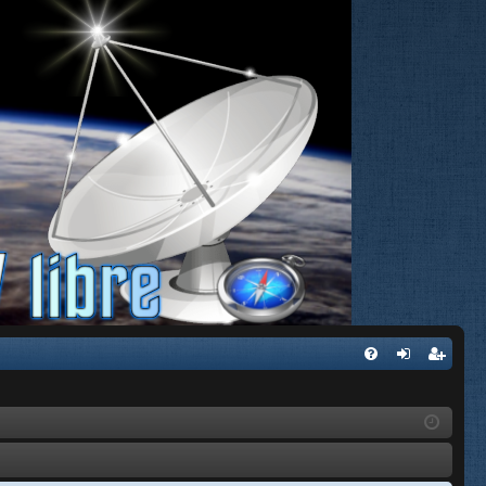
FA
de
eg
Q
nti
ist
fic
ra
ar
rs